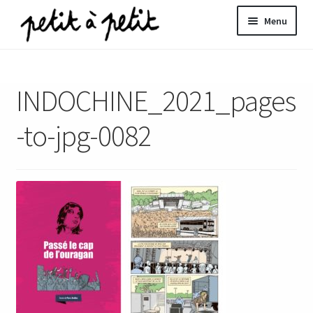
Aller
Aller
Menu
à
au
la
contenu
ir
navigation
INDOCHINE_2021_pages
u
nt
-to-jpg-0082