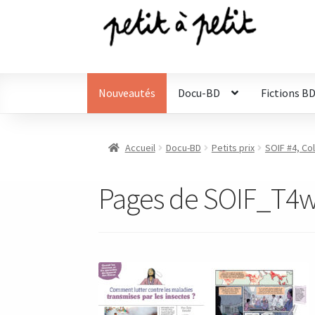
Aller
Aller
à
au
la
contenu
navigation
Nouveautés
Docu-BD
Fictions B
Accueil
Docu-BD
Petits prix
SOIF #4, Co
Pages de SOIF_T4w