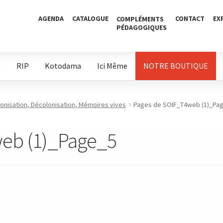
AGENDA
CATALOGUE
CONTACT
EX
COMPLÉMENTS
PÉDAGOGIQUES
D
RIP
Kotodama
Ici Même
NOTRE BOUTIQUE
lonisation, Décolonisation, Mémoires vives
Pages de SOIF_T4web (1)_Pa
eb (1)_Page_5