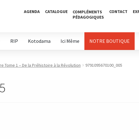
AGENDA
CATALOGUE
CONTACT
EX
COMPLÉMENTS
PÉDAGOGIQUES
D
RIP
Kotodama
Ici Même
NOTRE BOUTIQUE
re Tome 1 – De la Préhistoire à la Révolution
9791095670100_005
5