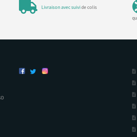
Livraison avec suivi
de colis
qu
BD