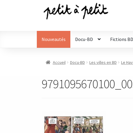
Aller
Aller
à
au
la
contenu
navigation
Nouveautés
Docu-BD
Fictions B
Accueil
Docu-BD
Les villes en BD
Le Hav
9791095670100_00