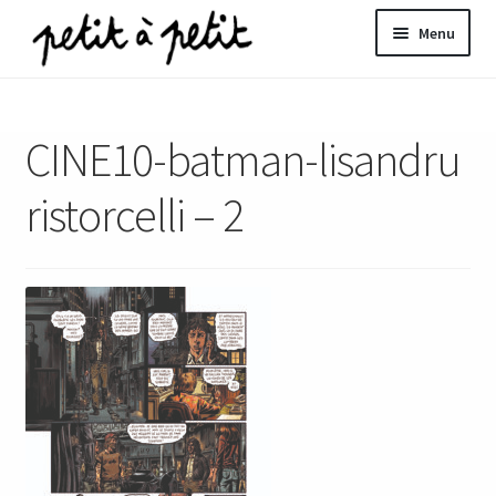
Aller
Aller
Menu
à
au
la
contenu
ir
navigation
CINE10-batman-lisandru
u
nt
ristorcelli – 2