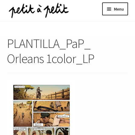
Aller
Aller
Menu
à
au
la
contenu
ir
navigation
PLANTILLA_PaP_
u
nt
Orleans 1color_LP