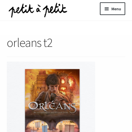
Aller
Aller
Menu
à
au
la
contenu
ir
navigation
orleans t2
u
nt