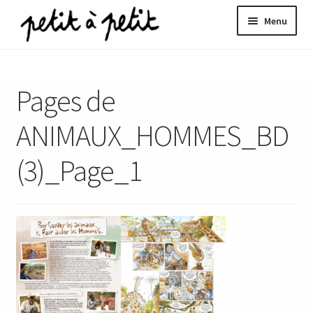
Aller
Aller
Menu
à
au
la
contenu
ir
navigation
Pages de
u
nt
ANIMAUX_HOMMES_BD
(3)_Page_1