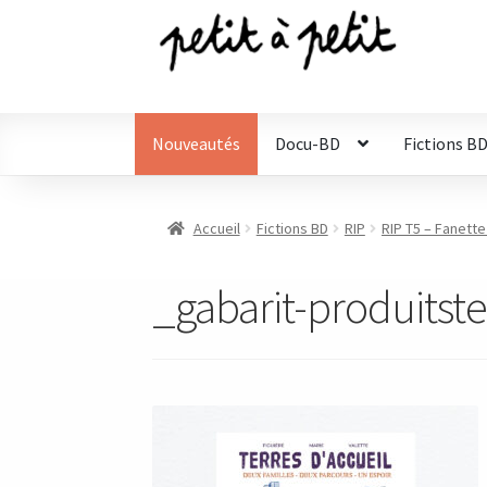
Aller
Aller
à
au
la
contenu
navigation
Nouveautés
Docu-BD
Fictions B
Accueil
Fictions BD
RIP
RIP T5 – Fanette
_gabarit-produitste