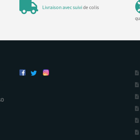
Livraison avec suivi
de colis
qu
BD