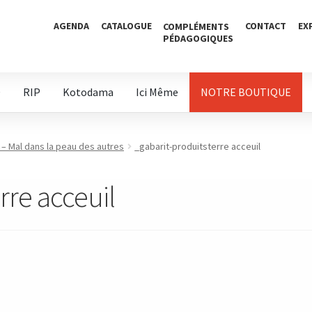
AGENDA
CATALOGUE
CONTACT
EX
COMPLÉMENTS
PÉDAGOGIQUES
D
RIP
Kotodama
Ici Même
NOTRE BOUTIQUE
 – Mal dans la peau des autres
_gabarit-produitsterre acceuil
rre acceuil