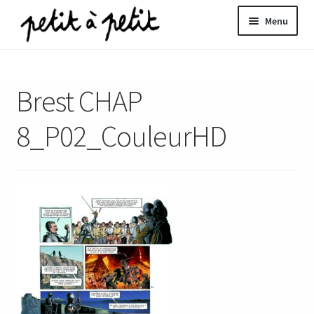
Aller
Aller
Menu
à
au
la
contenu
ir
navigation
Brest CHAP
u
nt
8_P02_CouleurHD