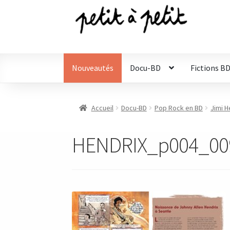
Aller
Aller
à
au
la
contenu
navigation
Nouveautés
Docu-BD
Fictions B
Accueil
Docu-BD
Pop Rock en BD
Jimi H
HENDRIX_p004_00