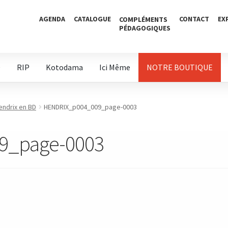
AGENDA
CATALOGUE
CONTACT
EX
COMPLÉMENTS
PÉDAGOGIQUES
D
RIP
Kotodama
Ici Même
NOTRE BOUTIQUE
endrix en BD
HENDRIX_p004_009_page-0003
9_page-0003