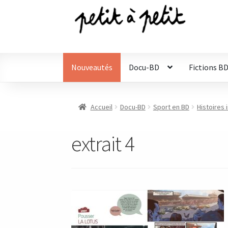
Aller
Aller
à
au
la
contenu
navigation
Nouveautés
Docu-BD
Fictions B
Accueil
Docu-BD
Sport en BD
Histoires
extrait 4