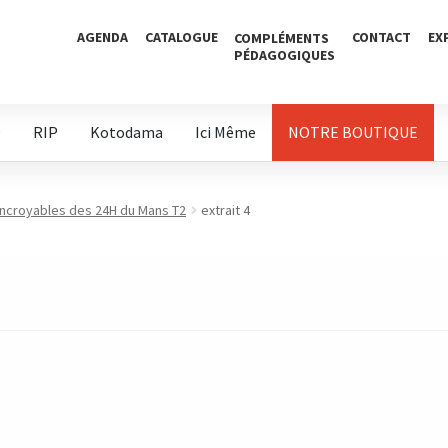
AGENDA
CATALOGUE
CONTACT
EX
COMPLÉMENTS
PÉDAGOGIQUES
D
RIP
Kotodama
Ici Même
NOTRE BOUTIQUE
 incroyables des 24H du Mans T2
extrait 4