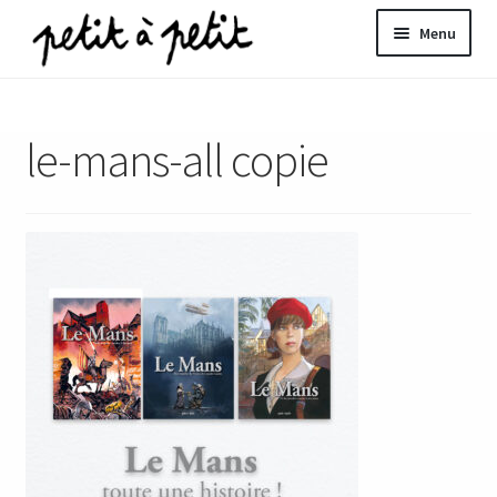
Aller
Aller
Menu
à
au
la
contenu
ir
navigation
le-mans-all copie
u
nt