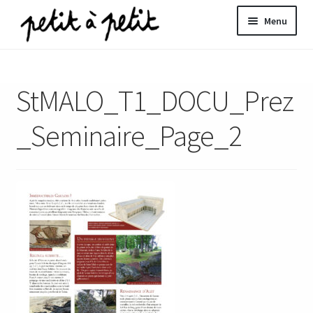
Aller
Aller
Menu
à
au
la
contenu
ir
navigation
StMALO_T1_DOCU_Prez
u
nt
_Seminaire_Page_2