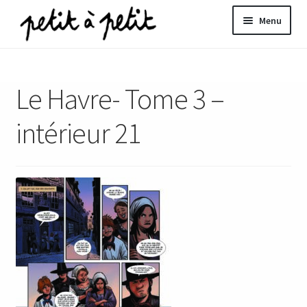
Aller
Aller
Menu
à
au
la
contenu
ir
navigation
Le Havre- Tome 3 –
u
nt
intérieur 21