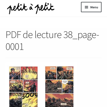
Aller
Aller
Menu
à
au
la
contenu
ir
navigation
PDF de lecture 38_page-
u
nt
0001