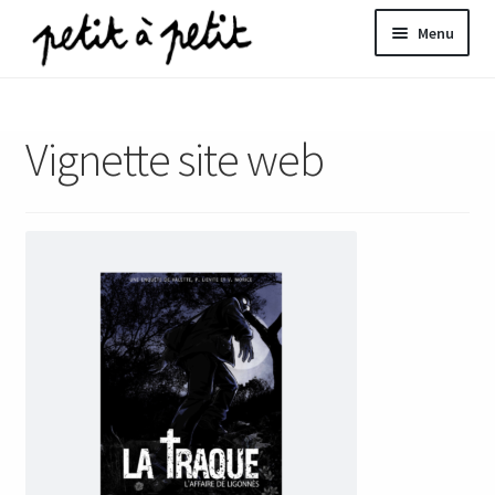
Aller
Aller
Menu
à
au
la
contenu
ir
navigation
Vignette site web
u
nt