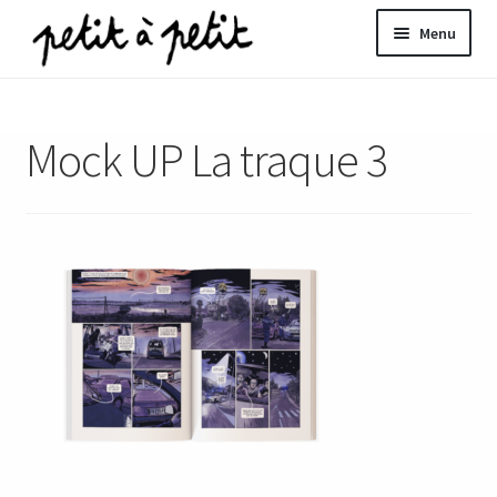
Aller
Aller
Menu
à
au
la
contenu
ir
navigation
Mock UP La traque 3
u
nt