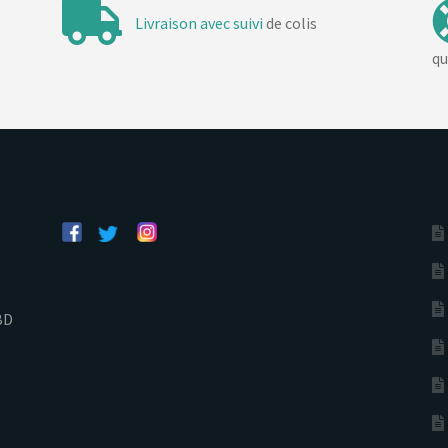
Livraison avec suivi
de colis
qu
BD