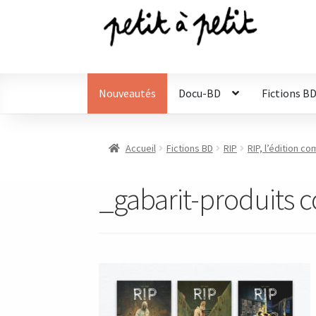
Aller
Aller
à
au
la
contenu
navigation
Nouveautés
Docu-BD
Fictions B
Accueil
Fictions BD
RIP
RIP, l’édition c
_gabarit-produits c