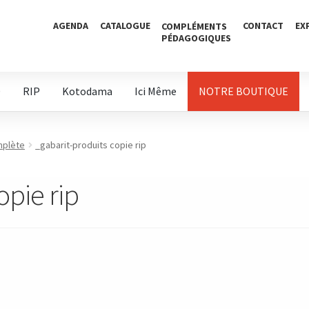
AGENDA
CATALOGUE
CONTACT
EX
COMPLÉMENTS
PÉDAGOGIQUES
D
RIP
Kotodama
Ici Même
NOTRE BOUTIQUE
omplète
_gabarit-produits copie rip
opie rip