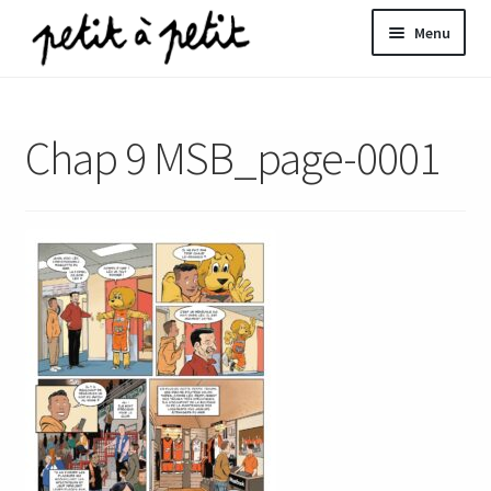
Aller
Aller
Menu
à
au
la
contenu
ir
navigation
Chap 9 MSB_page-0001
u
nt