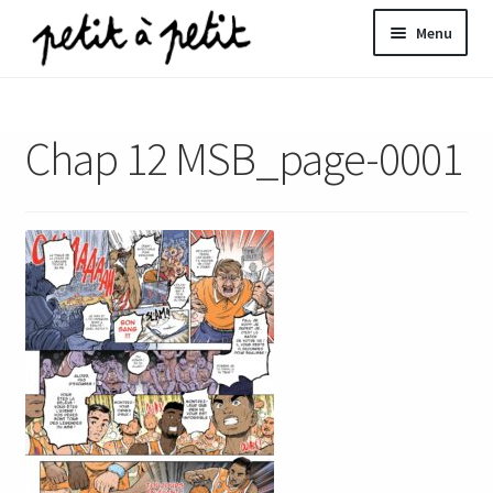
Aller
Aller
Menu
à
au
la
contenu
ir
navigation
Chap 12 MSB_page-0001
u
nt