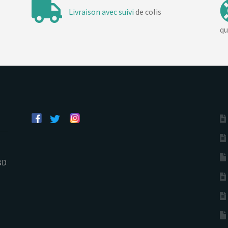
Livraison avec suivi
de colis
qu
BD