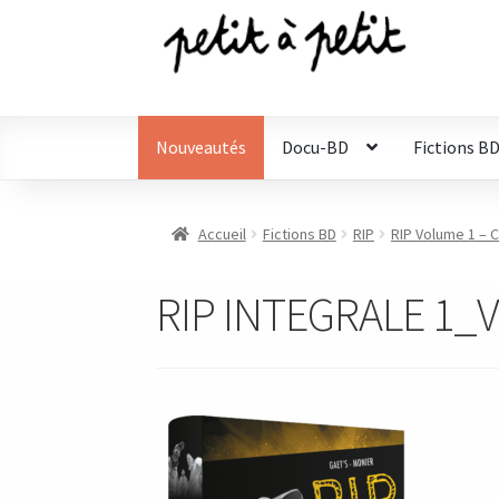
Aller
Aller
à
au
la
contenu
navigation
Nouveautés
Docu-BD
Fictions B
Accueil
Fictions BD
RIP
RIP Volume 1 – C
RIP INTEGRALE 1_