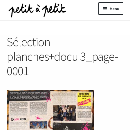
Aller
Aller
Menu
à
au
la
contenu
ir
navigation
Sélection
u
nt
planches+docu 3_page-
0001