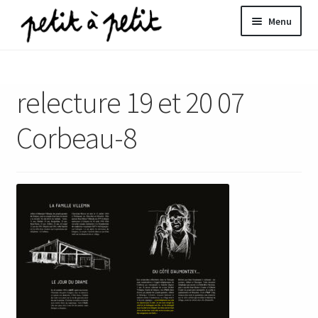
Aller
Aller
Menu
à
au
la
contenu
ir
navigation
relecture 19 et 20 07
u
nt
Corbeau-8