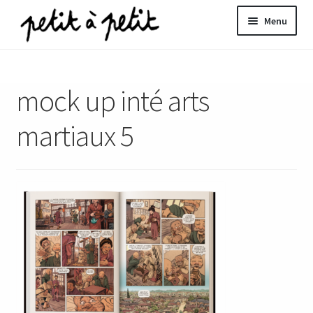
Aller
Aller
Menu
à
au
la
contenu
ir
navigation
mock up inté arts
u
nt
martiaux 5