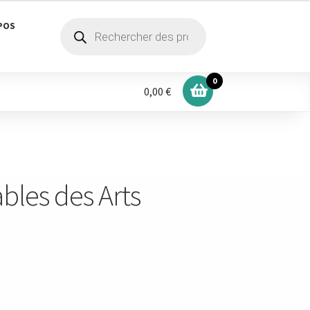
Recherche
POS
de
produits
0
0,00 €
ables des Arts