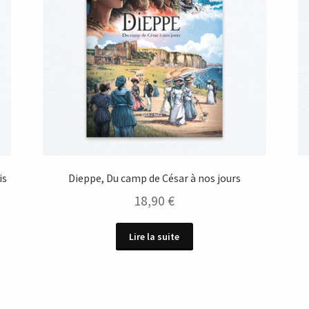
is
Dieppe, Du camp de César à nos jours
18,90
€
Lire la suite