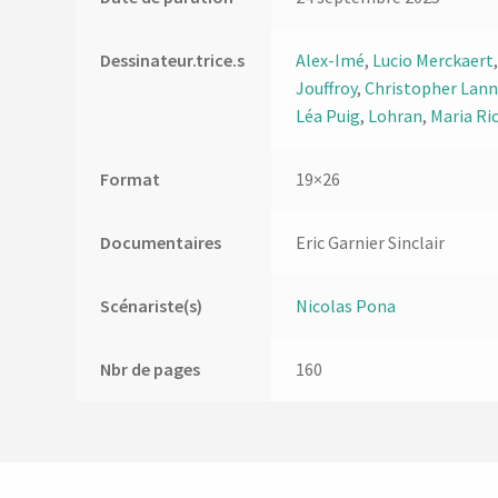
Dessinateur.trice.s
Alex-Imé
,
Lucio Merckaert
Jouffroy
,
Christopher Lan
Léa Puig
,
Lohran
,
Maria Ri
Format
19×26
Documentaires
Eric Garnier Sinclair
Scénariste(s)
Nicolas Pona
Nbr de pages
160