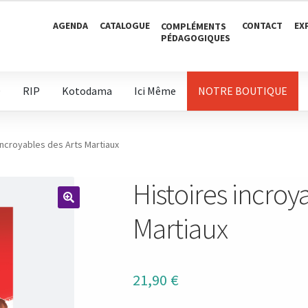
AGENDA
CATALOGUE
CONTACT
EX
COMPLÉMENTS
PÉDAGOGIQUES
D
RIP
Kotodama
Ici Même
NOTRE BOUTIQUE
incroyables des Arts Martiaux
Histoires incroy
🔍
Martiaux
21,90
€