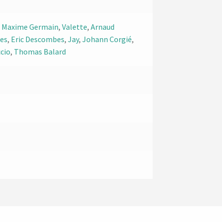
,
Maxime Germain
,
Valette
,
Arnaud
nes
,
Eric Descombes
,
Jay
,
Johann Corgié
,
ccio
,
Thomas Balard