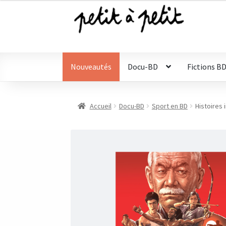
Aller
Aller
à
au
la
contenu
navigation
Nouveautés
Docu-BD
Fictions B
Accueil
Docu-BD
Sport en BD
Histoires 