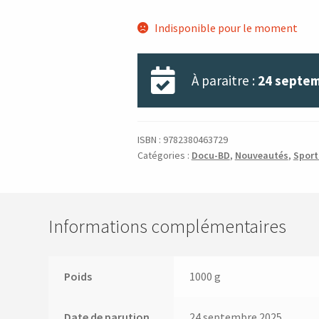
Indisponible pour le moment
À paraitre :
24 septem
ISBN :
9782380463729
Catégories :
Docu-BD
,
Nouveautés
,
Sport
Informations complémentaires
Poids
1000 g
Date de parution
24 septembre 2025