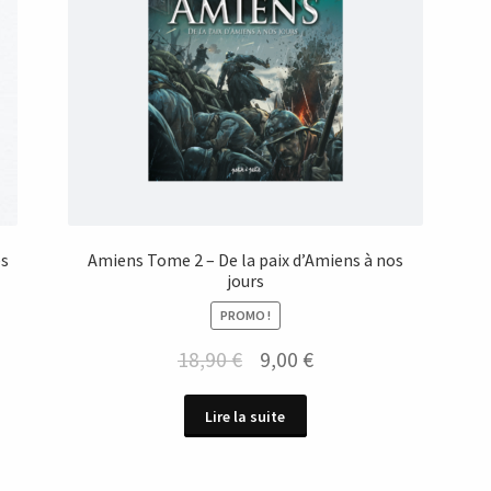
es
Amiens Tome 2 – De la paix d’Amiens à nos
jours
PROMO !
Le
Le
18,90
€
9,00
€
prix
prix
Lire la suite
initial
actuel
était :
est :