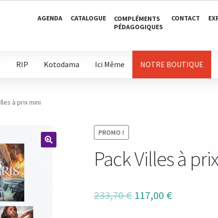
00 €.
AGENDA
CATALOGUE
CONTACT
EX
COMPLÉMENTS
PÉDAGOGIQUES
D
RIP
Kotodama
Ici Même
NOTRE BOUTIQUE
lles à prix mini
PROMO !
Pack Villes à pri
🔍
Le
Le
233,70
€
117,00
€
prix
prix