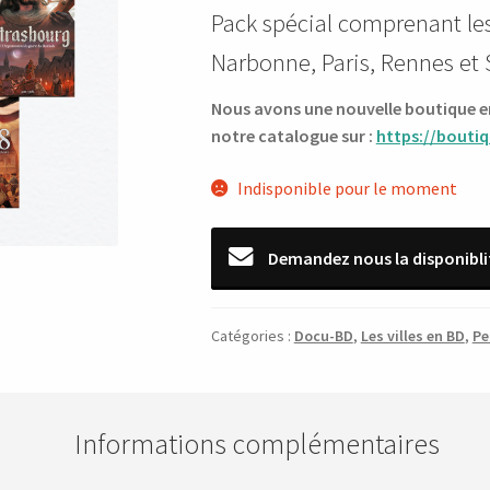
Pack spécial comprenant les
initial
actuel
Narbonne, Paris, Rennes et
était :
est :
233,70 €.
117,00 €.
Nous avons une nouvelle boutique en 
notre catalogue sur :
https://boutiq
Indisponible pour le moment
Demandez nous la disponibli
Catégories :
Docu-BD
,
Les villes en BD
,
Pe
Informations complémentaires