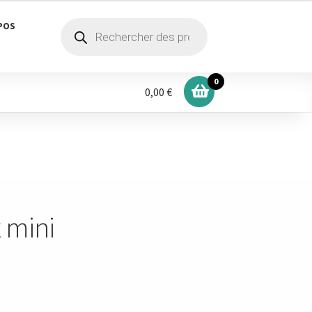
Recherche
POS
de
produits
0
0,00 €
x mini