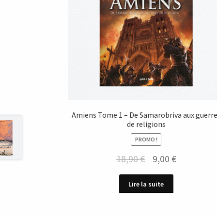
Amiens Tome 1 – De Samarobriva aux guerr
de religions
PROMO !
Le
Le
18,90
€
9,00
€
prix
prix
Lire la suite
initial
actuel
était :
est :