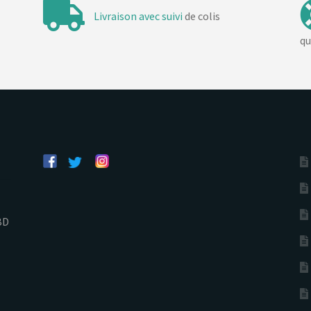
Livraison avec suivi
de colis
qu
BD