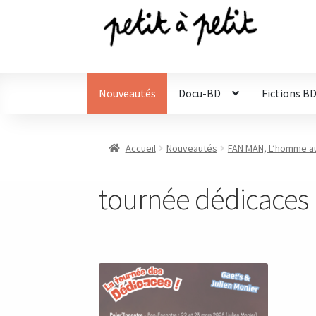
Aller
Aller
à
au
la
contenu
navigation
Nouveautés
Docu-BD
Fictions B
Accueil
Nouveautés
FAN MAN, L’homme au
tournée dédicaces