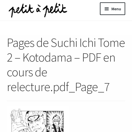
Aller
Aller
Menu
à
au
la
contenu
ir
navigation
Pages de Suchi Ichi Tome
u
nt
2 – Kotodama – PDF en
cours de
relecture.pdf_Page_7