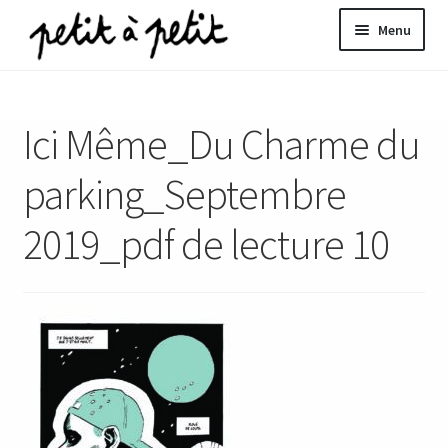
Aller
Aller
Menu
à
au
la
contenu
ir
navigation
Ici Même_Du Charme du
u
nt
parking_Septembre
2019_pdf de lecture 10