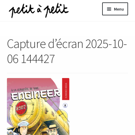
Aller
Aller
Menu
à
au
la
contenu
ir
navigation
Capture d’écran 2025-10-
u
nt
06 144427