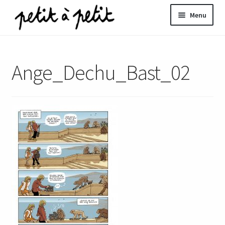
Aller
Aller
Menu
à
au
la
contenu
ir
navigation
Ange_Dechu_Bast_02
u
nt