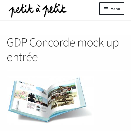
Aller
Aller
Menu
à
au
la
contenu
ir
navigation
GDP Concorde mock up
u
nt
entrée