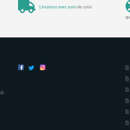
Livraison avec suivi
de colis
qu
BD