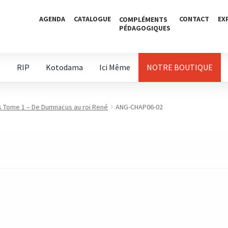
AGENDA
CATALOGUE
CONTACT
EX
COMPLÉMENTS
PÉDAGOGIQUES
D
RIP
Kotodama
Ici Même
NOTRE BOUTIQUE
 Tome 1 – De Dumnacus au roi René
ANG-CHAP06-02