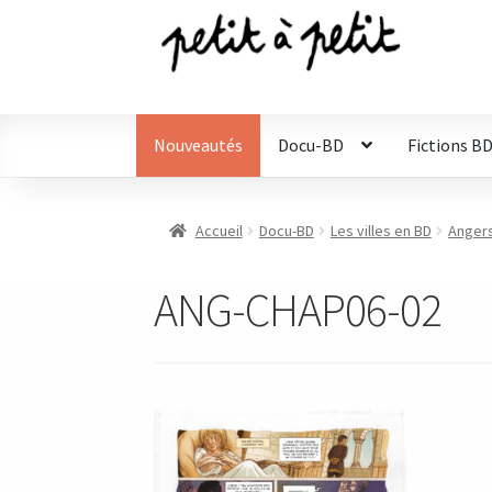
Aller
Aller
à
au
la
contenu
navigation
Nouveautés
Docu-BD
Fictions B
Accueil
Docu-BD
Les villes en BD
Angers
ANG-CHAP06-02