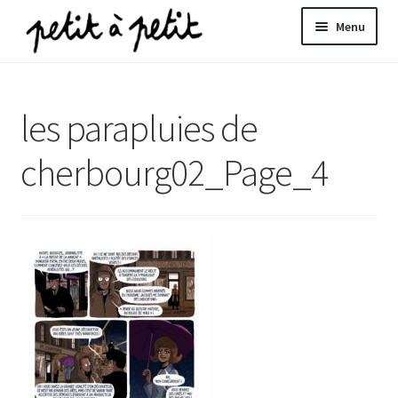
Aller
Aller
Menu
à
au
la
contenu
ir
navigation
les parapluies de
u
nt
cherbourg02_Page_4