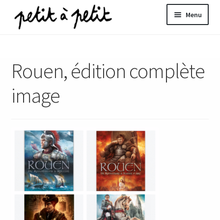
Aller
Aller
Menu
à
au
la
contenu
ir
navigation
Rouen, édition complète
u
nt
image