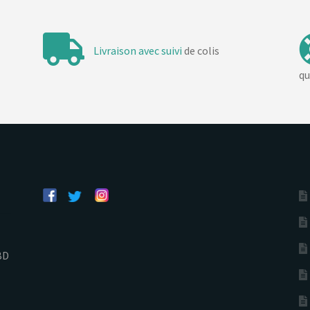
Livraison avec suivi
de colis
qu
BD