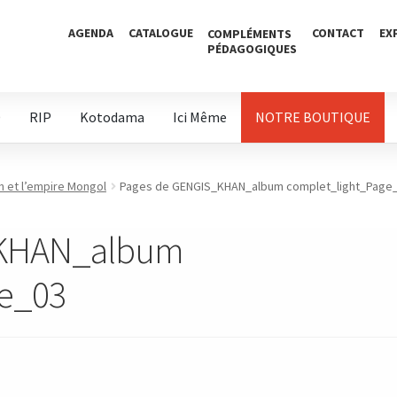
AGENDA
CATALOGUE
CONTACT
EX
COMPLÉMENTS
PÉDAGOGIQUES
D
RIP
Kotodama
Ici Même
NOTRE BOUTIQUE
n et l’empire Mongol
Pages de GENGIS_KHAN_album complet_light_Page
_KHAN_album
ge_03