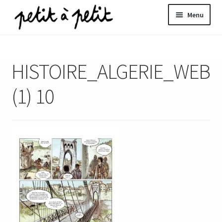
Aller
Aller
Menu
à
au
la
contenu
ir
navigation
HISTOIRE_ALGERIE_WEB
u
nt
(1) 10