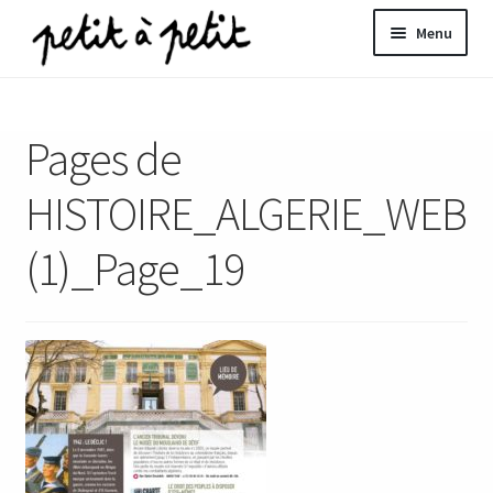
Aller
Aller
Menu
à
au
la
contenu
ir
navigation
Pages de
u
nt
HISTOIRE_ALGERIE_WEB
(1)_Page_19