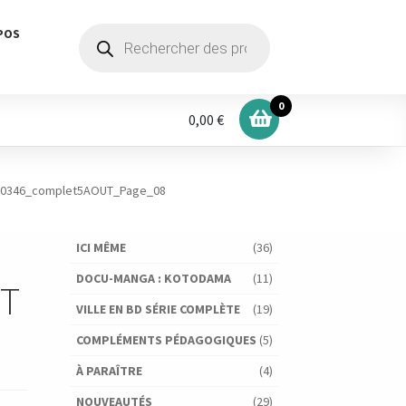
Recherche
POS
de
produits
0
0,00 €
60346_complet5AOUT_Page_08
ICI MÊME
(36)
DOCU-MANGA : KOTODAMA
(11)
UT
VILLE EN BD SÉRIE COMPLÈTE
(19)
COMPLÉMENTS PÉDAGOGIQUES
(5)
À PARAÎTRE
(4)
NOUVEAUTÉS
(29)