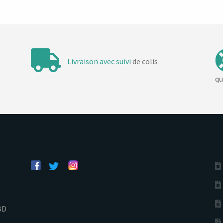
Livraison avec suivi
de colis
qu
BD