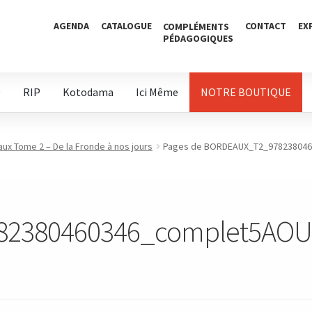
AGENDA
CATALOGUE
CONTACT
EX
COMPLÉMENTS
PÉDAGOGIQUES
D
RIP
Kotodama
Ici Même
NOTRE BOUTIQUE
ux Tome 2 – De la Fronde à nos jours
Pages de BORDEAUX_T2_97823804
2380460346_complet5AO