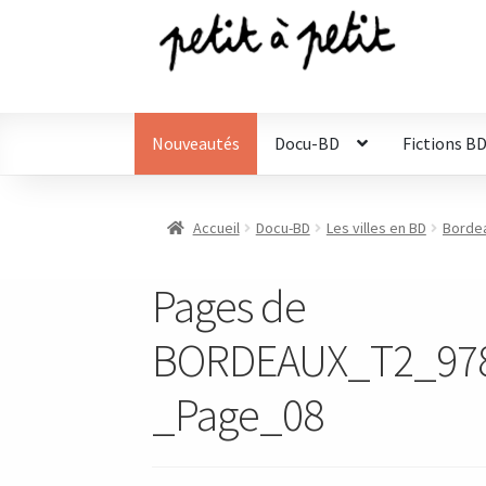
Aller
Aller
à
au
la
contenu
navigation
Nouveautés
Docu-BD
Fictions B
Accueil
Docu-BD
Les villes en BD
Bordea
Pages de
BORDEAUX_T2_978
_Page_08