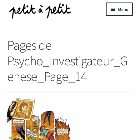
Aller
Aller
Menu
à
au
la
contenu
ir
navigation
Pages de
u
nt
Psycho_Investigateur_G
enese_Page_14