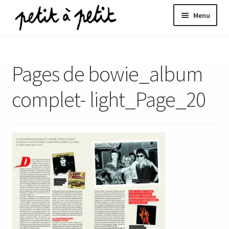
Aller
Aller
Menu
à
au
la
contenu
ir
navigation
Pages de bowie_album
u
nt
complet- light_Page_20