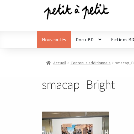
Aller
Aller
à
au
la
contenu
navigation
Nouveautés
Docu-BD
Fictions B
Accueil
Contenus additionnels
smacap_Br
smacap_Bright