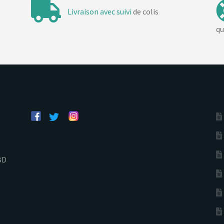
Livraison avec suivi
de colis
qu
BD