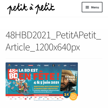
Aller
Aller
Menu
à
au
la
contenu
ir
navigation
48HBD2021_PetitAPetit_
u
nt
Article_1200x640px