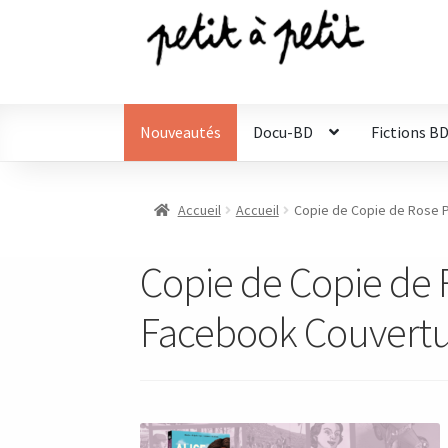
Aller
Aller
à
au
la
contenu
navigation
Nouveautés
Docu-BD
Fictions B
Accueil
Accueil
Copie de Copie de Rose 
Copie de Copie de 
Facebook Couvertu