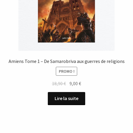
Amiens Tome 1 – De Samarobriva aux guerres de religions
PROMO !
Le
Le
18,90
€
9,00
€
prix
prix
initial
actuel
Lire la suite
était :
est :
18,90 €.
9,00 €.