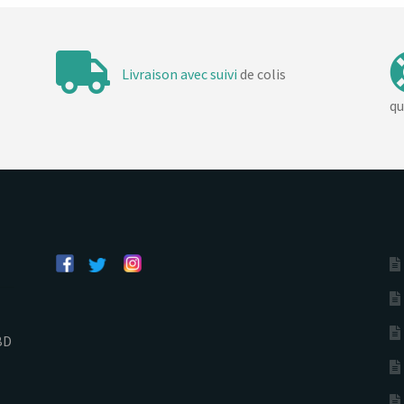
Livraison avec suivi
de colis
qu
BD