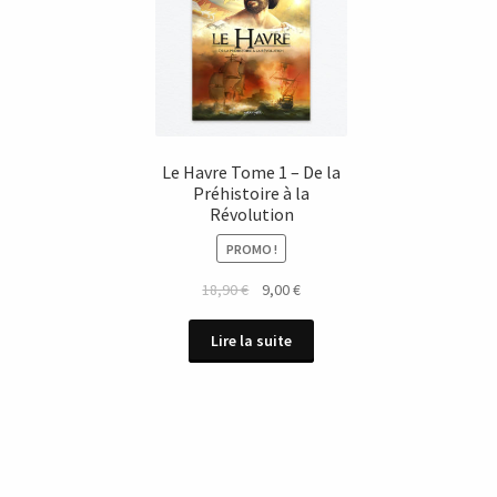
Le Havre Tome 1 – De la
Préhistoire à la
Révolution
PROMO !
Le
Le
18,90
€
9,00
€
prix
prix
initial
actuel
Lire la suite
était :
est :
18,90 €.
9,00 €.