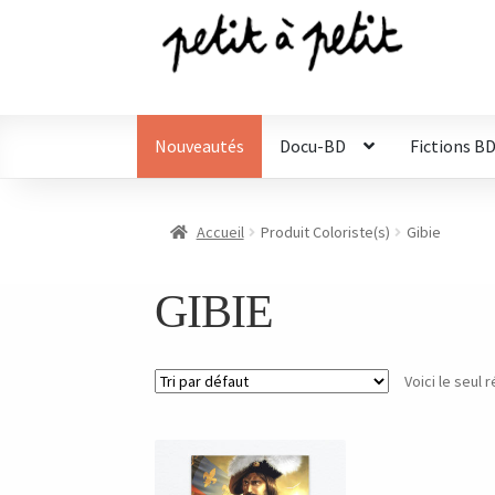
Aller
Aller
à
au
la
contenu
navigation
Nouveautés
Docu-BD
Fictions B
Accueil
Produit Coloriste(s)
Gibie
GIBIE
Voici le seul r