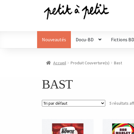
Aller
Aller
à
au
la
contenu
navigation
Nouveautés
Docu-BD
Fictions B
Accueil
Produit Couverture(s)
Bast
BAST
5 résultats af