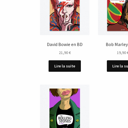
David Bowie en BD
Bob Marley
21,90
€
19,90
Lire la suite
Lire la s