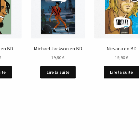
 en BD
Michael Jackson en BD
Nirvana en BD
€
19,90
€
19,90
€
uite
Lire la suite
Lire la suite