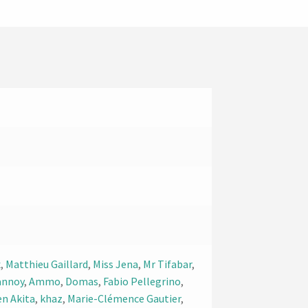
x
,
Matthieu Gaillard
,
Miss Jena
,
Mr Tifabar
,
annoy
,
Ammo
,
Domas
,
Fabio Pellegrino
,
en Akita
,
khaz
,
Marie-Clémence Gautier
,