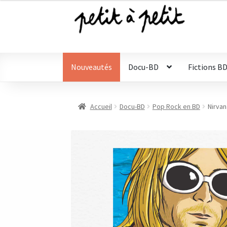
Aller
Aller
à
au
la
contenu
navigation
Nouveautés
Docu-BD
Fictions B
Accueil
Docu-BD
Pop Rock en BD
Nirvan