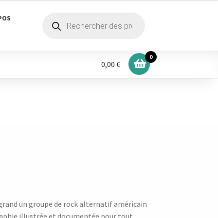
Recherche
POS
de
produits
0
0,00 €
us grand un groupe de rock alternatif américain
aphie illustrée et documentée pour tout