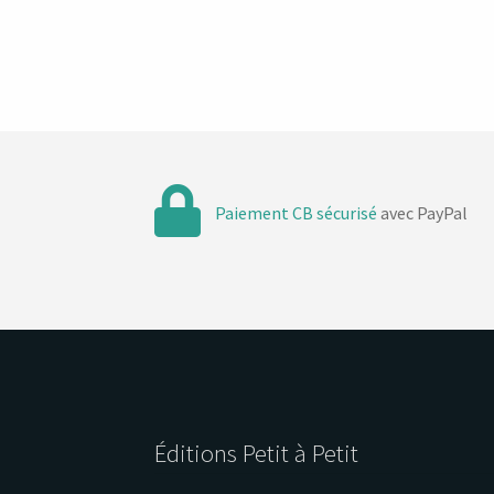
Paiement CB sécurisé
avec PayPal
Éditions Petit à Petit