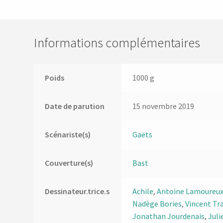
Informations complémentaires
Poids
1000 g
Date de parution
15 novembre 2019
Scénariste(s)
Gaëts
Couverture(s)
Bast
Dessinateur.trice.s
Achile
,
Antoine Lamoureu
Nadège Bories
,
Vincent Tr
Jonathan Jourdenais
,
Juli