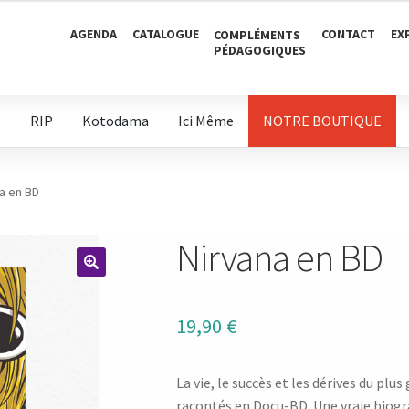
AGENDA
CATALOGUE
CONTACT
EX
COMPLÉMENTS
PÉDAGOGIQUES
D
RIP
Kotodama
Ici Même
NOTRE BOUTIQUE
a en BD
Nirvana en BD
🔍
19,90
€
La vie, le succès et les dérives du pl
racontés en Docu-BD. Une vraie biogr