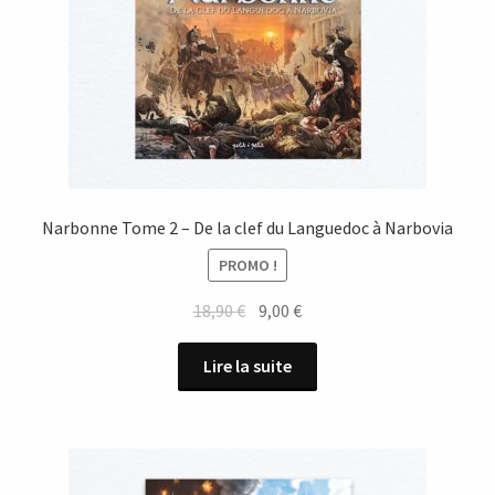
Narbonne Tome 2 – De la clef du Languedoc à Narbovia
PROMO !
Le
Le
18,90
€
9,00
€
prix
prix
initial
actuel
Lire la suite
était :
est :
18,90 €.
9,00 €.