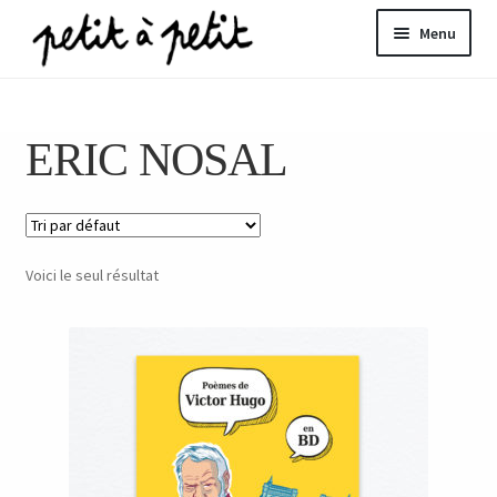
Aller
Aller
Menu
à
au
la
contenu
ir
navigation
ERIC NOSAL
u
nt
Voici le seul résultat