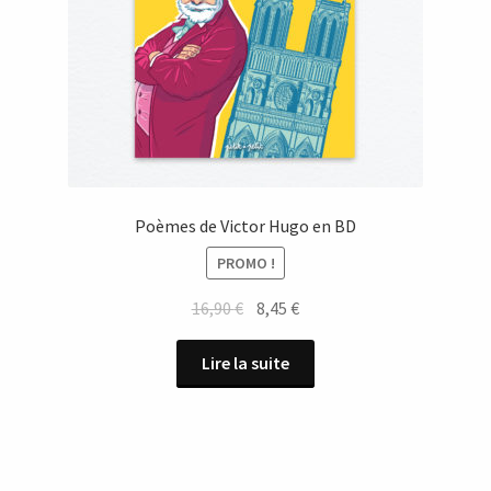
Poèmes de Victor Hugo en BD
PROMO !
Le
Le
16,90
€
8,45
€
prix
prix
initial
actuel
Lire la suite
était :
est :
16,90 €.
8,45 €.